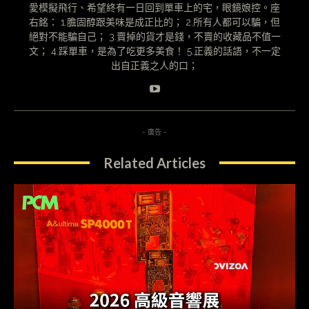
愛模擬飛行、希望終有一日回到單車上的宅，眼鏡娘控。座
右銘： 1.膽固醇跟美味是成正比的； 2.所有人都可以騙，但
絕對不能騙自己； 3.賣掉的貨才是錢，不賣的收藏品不值一
文； 4.踩單車，是為了吃更多美食！ 5.正義的話語，不一定
出自正義之人的口；
- 廣告 -
Related Articles