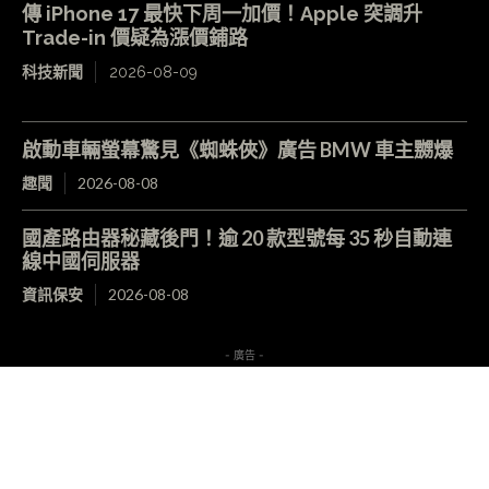
傳 iPhone 17 最快下周一加價！Apple 突調升
Trade-in 價疑為漲價鋪路
科技新聞
2026-08-09
啟動車輛螢幕驚見《蜘蛛俠》廣告 BMW 車主嬲爆
趣聞
2026-08-08
國產路由器秘藏後門！逾 20 款型號每 35 秒自動連
線中國伺服器
資訊保安
2026-08-08
- 廣告 -