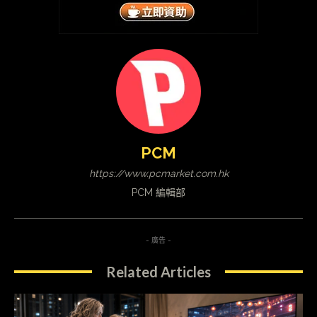
PCM
https://www.pcmarket.com.hk
PCM 編輯部
- 廣告 -
Related Articles