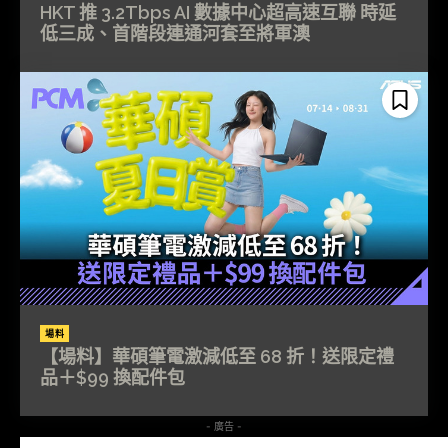
HKT 推 3.2Tbps AI 數據中心超高速互聯 時延
低三成、首階段連通河套至將軍澳
場料
【場料】華碩筆電激減低至 68 折！送限定禮
品＋$99 換配件包
- 廣告 -