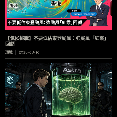
【氣候挑戰】不要低估東登颱風：強颱風「紅霞」
回顧
環境
2026-08-10