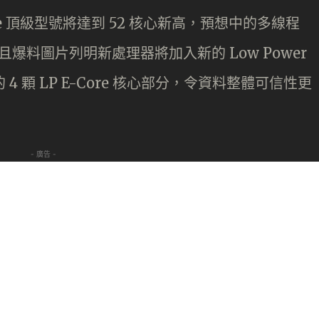
Lake 頂級型號將達到 52 核心新高，預想中的多線程
爆料圖片列明新處理器將加入新的 Low Power
 的 4 顆 LP E-Core 核心部分，令資料整體可信性更
- 廣告 -