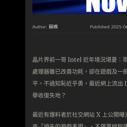
蘇媽
2025-0
Author:
Published:
晶片界前一哥 Intel 近年境況堪憂：現有基於
處理器雖已改善功耗，卻在遊戲及一般運算
平。不過知恥近乎勇，最近網上流出 I
舉收復失地？
最近有爆料者於社交網站 X 上公開曝光
來「領先的遊戲表現」，不僅單線程運算