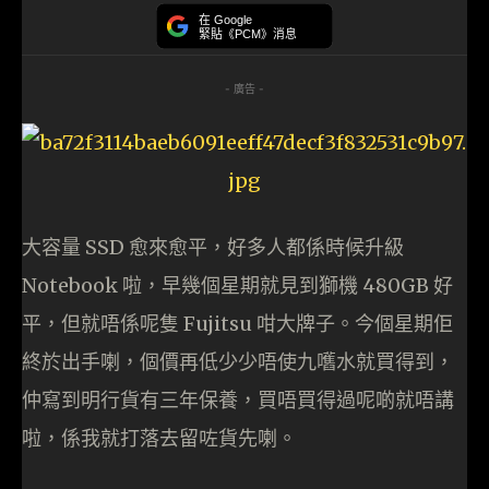
在 Google
緊貼《PCM》消息
- 廣告 -
大容量 SSD 愈來愈平，好多人都係時候升級
Notebook 啦，早幾個星期就見到獅機 480GB 好
平，但就唔係呢隻 Fujitsu 咁大牌子。今個星期佢
終於出手喇，個價再低少少唔使九嚿水就買得到，
仲寫到明行貨有三年保養，買唔買得過呢啲就唔講
啦，係我就打落去留咗貨先喇。