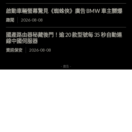
啟動車輛螢幕驚見《蜘蛛俠》廣告 BMW 車主嬲爆
趣聞
2026-08-08
國產路由器秘藏後門！逾 20 款型號每 35 秒自動連
線中國伺服器
資訊保安
2026-08-08
- 廣告 -