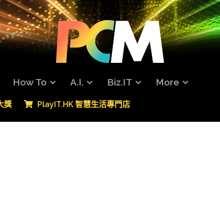
How To
A.I.
Biz.IT
More
專大獎
PlayIT.HK 智慧生活專門店