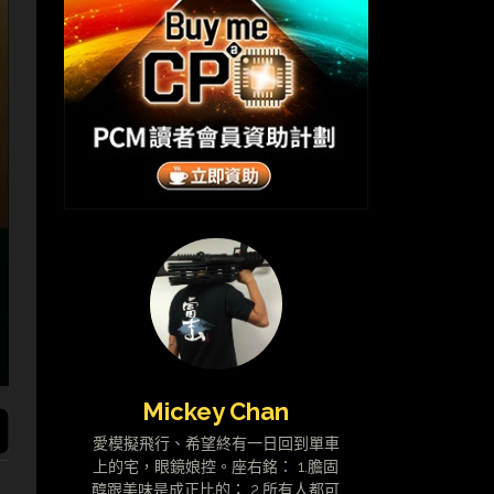
Mickey Chan
愛模擬飛行、希望終有一日回到單車
上的宅，眼鏡娘控。座右銘： 1.膽固
醇跟美味是成正比的； 2.所有人都可