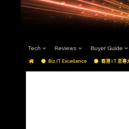
Tech
Reviews
Buyer Guide
Biz.IT Excellence
香港 I.T.至