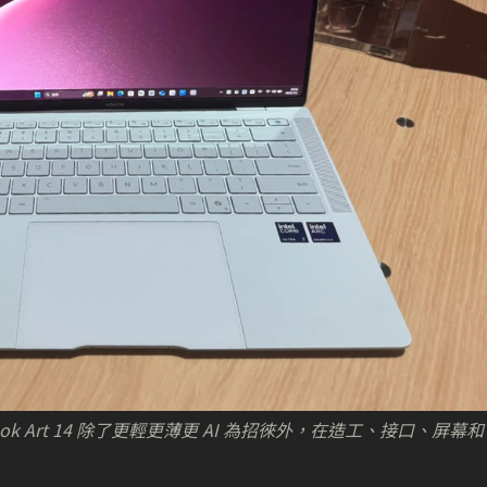
cBook Art 14 除了更輕更薄更 AI 為招徠外，在造工、接口、屏幕和