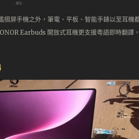
- 廣告 -
V5 旗艦摺屏手機之外，筆電、平板、智能手錶以至耳機
ONOR Earbuds 開放式耳機更支援粵語即時翻譯
4