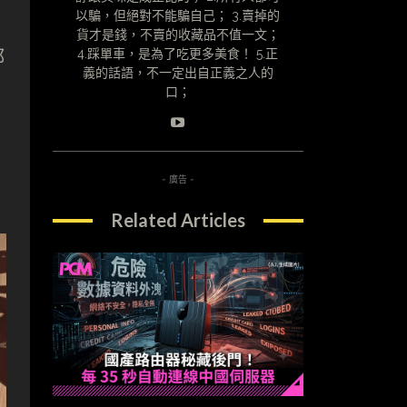
以騙，但絕對不能騙自己； 3.賣掉的
貨才是錢，不賣的收藏品不值一文；
都
4.踩單車，是為了吃更多美食！ 5.正
義的話語，不一定出自正義之人的
，
口；
- 廣告 -
Related Articles