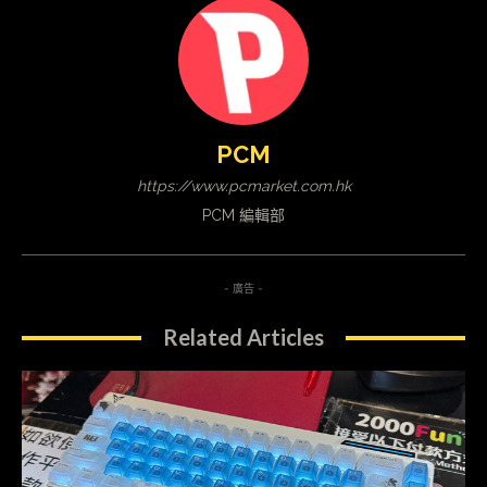
PCM
https://www.pcmarket.com.hk
PCM 編輯部
- 廣告 -
Related Articles