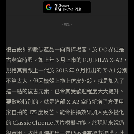
在 Google
緊貼《PCM》消息
- 廣告 -
復古設計的數碼產品一向有捧場客，於 DC 界更是
古老當時興。如上年 3 月上市的 FUJIFILM X-A2，
規格其實跟上一代於 2013 年 9 月推出的 X-A1 分別
不算太大，但因機殼上換上仿皮外殼，就是加入了
這一點的復古元素，已令其受歡迎程度大大提升。
要數較特別的，就是這部 X-A2 當時新增了方便用
家自拍的 175 度反芒、能令拍攝效果加入更多變化
的 Classic Chrome 底片模擬功能，於現時來說仍
很實用，故此即使推出一年仍不時有攝友選購。此