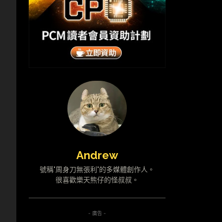
Andrew
號稱"周身刀無張利"的多媒體創作人。
很喜歡樂天熊仔的怪叔叔。
- 廣告 -