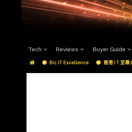
Tech
Reviews
Buyer Guide
Biz.IT Excellence
香港 I.T.至