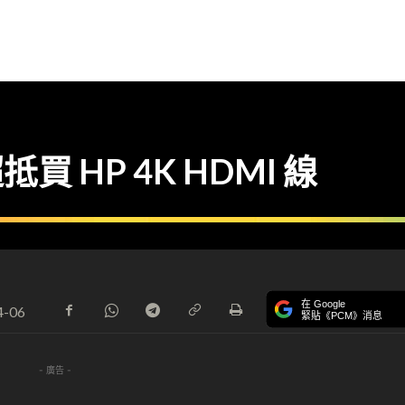
買 HP 4K HDMI 線
在 Google
4-06
緊貼《PCM》消息
- 廣告 -