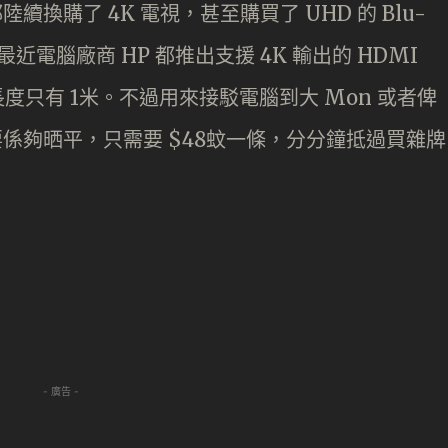
續換購了 4K 電視，甚至購買了 UHD 的 Blu-
最近電腦廠商 HP 都推出支援 4K 輸出的 HDMI
，長度只有 1米。不過用來接駁電腦到大 Mon 或者俾
最緊要係夠晒平，只需要 $48蚊一條，分分鐘抵過買雜牌
- 廣告 -