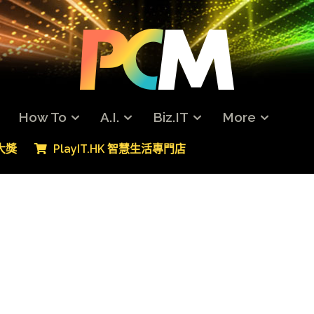
How To
A.I.
Biz.IT
More
專大獎
PlayIT.HK 智慧生活專門店