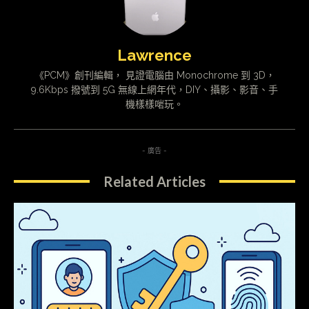
Lawrence
《PCM》創刊編輯， 見證電腦由 Monochrome 到 3D，
9.6Kbps 撥號到 5G 無線上網年代，DIY、攝影、影音、手
機樣樣啱玩。
- 廣告 -
Related Articles