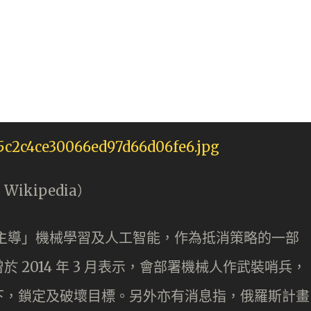
ikipedia）
需要「主導」機械學習及人工智能，作為抵消策略的一部
 2014 年 3 月表示，會部署機械人作武裝哨兵，
下，鎖定及破壞目標。另外亦有消息指，俄羅斯計畫