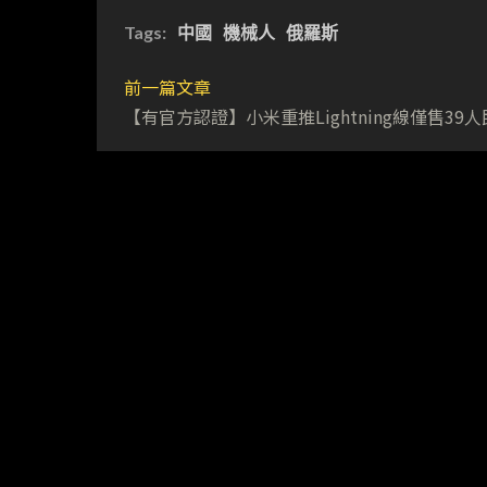
Tags:
中國
機械人
俄羅斯
前一篇文章
【有官方認證】小米重推Lightning線僅售39