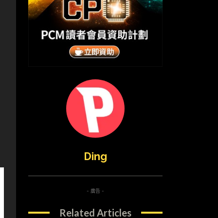
Ding
- 廣告 -
Related Articles