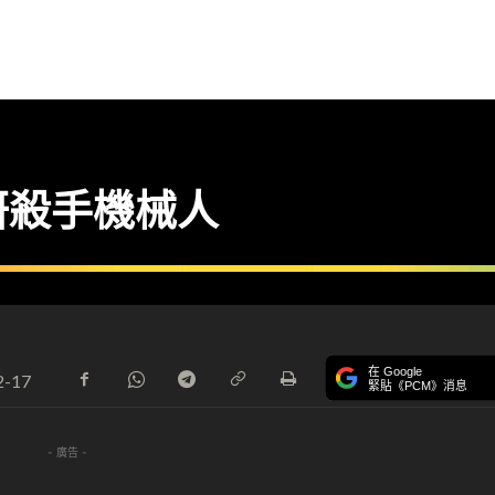
研殺手機械人
在 Google
2-17
緊貼《PCM》消息
- 廣告 -