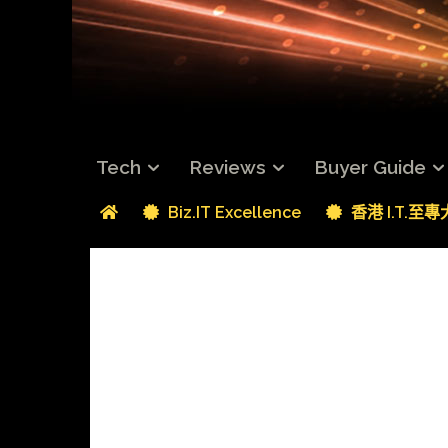
Tech
Reviews
Buyer Guide
Biz.IT Excellence
香港 I.T.至