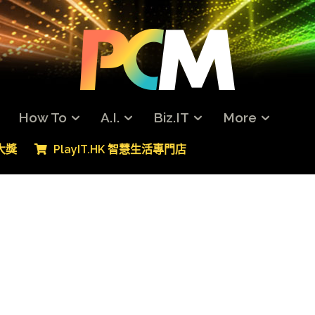
How To
A.I.
Biz.IT
More
專大獎
PlayIT.HK 智慧生活專門店