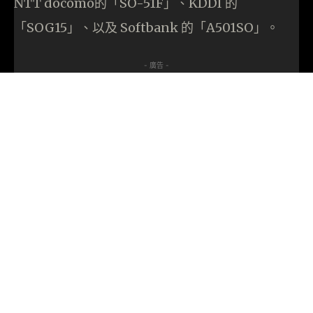
NTT docomo的「SO-51F」、KDDI 的
「SOG15」、以及 Softbank 的「A501SO」。
- 廣告 -