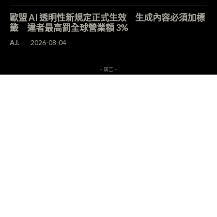
歐盟 AI 透明性新規定正式生效 生成內容必須加標
籤 違者最高罰全球營業額 3%
A.I.
2026-08-04
- 廣告 -