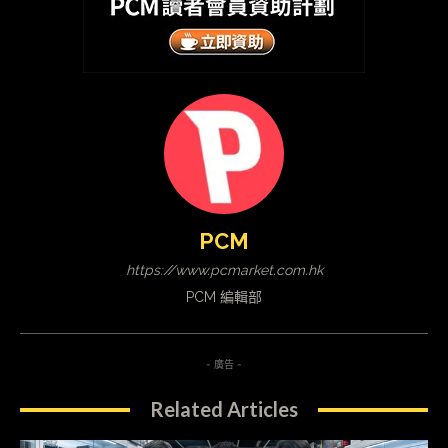
PCM
https://www.pcmarket.com.hk
PCM 編輯部
- 廣告 -
Related Articles