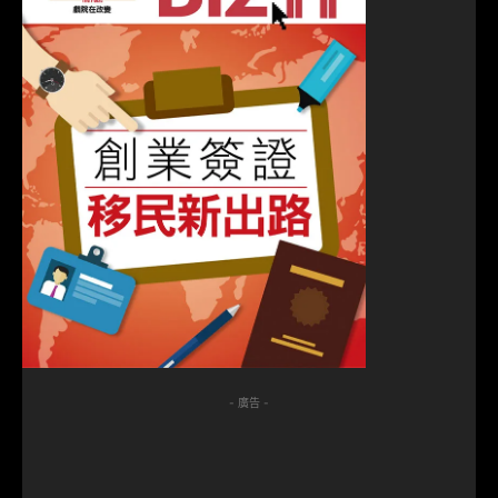
- 廣告 -