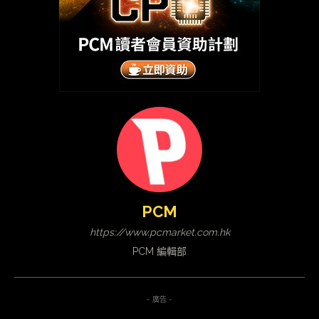
PCM
https://www.pcmarket.com.hk
PCM 編輯部
- 廣告 -