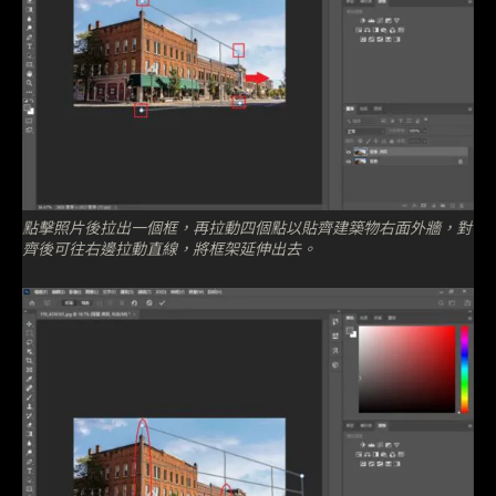
點擊照片後拉出一個框，再拉動四個點以貼齊建築物右面外牆，對
齊後可往右邊拉動直線，將框架延伸出去。