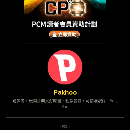
Pakhoo
跑步者，玩開音樂又好睇書。動靜皆宜，可惜唔靚仔... So _
Sad
- 廣告 -