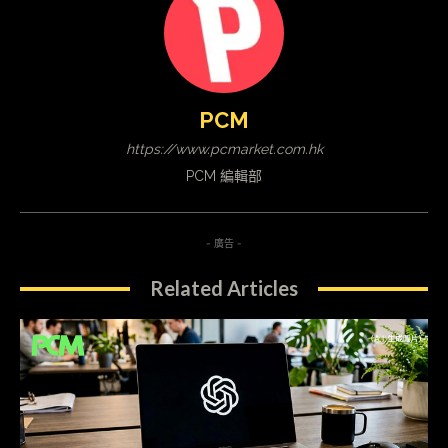
PCM
https://www.pcmarket.com.hk
PCM 編輯部
- 廣告 -
Related Articles