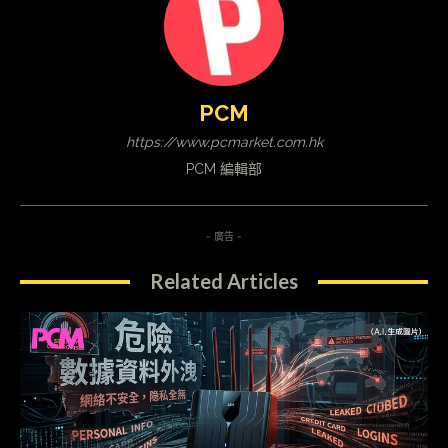
PCM
https://www.pcmarket.com.hk
PCM 編輯部
- 廣告 -
Related Articles