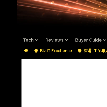
Tech
Reviews
Buyer Guide
Biz.IT Excellence
香港 I.T.至