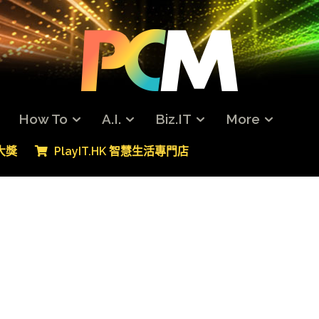
How To
A.I.
Biz.IT
More
專大獎
PlayIT.HK 智慧生活專門店