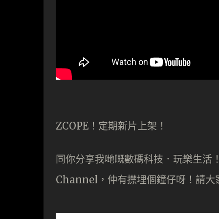
ZCOPE！定期新片上架！
同你分享我哋嘅數碼科技．玩樂生活！記得
Channel，仲有㩒埋個鐘仔呀！請