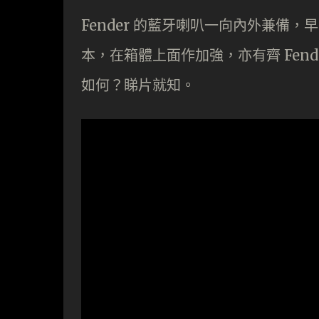
Fender 的藍牙喇叭一向內外兼備，早前
本，在箱體上面作加強，亦有齊 Fende
如何？睇片就知。