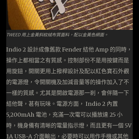
TWEED 用上金黃斜紋絨布質面料，配以金黃色網面。
Indio 2 設計成像舊款 Fender 結他 Amp 的同時，
操作上都相當之有質感。控制部份不是用按鍵而是
用旋鈕，開關更用上撥桿設計及配以紅色寶石外觀
的電源燈，令開關機及加減音量等的操作加入了不
一樣的質感。尤其是開啟電源那一剎，會伴隨一下
結他聲，甚有玩味。電源方面， Indio 2 內置
5,200mAh 電池，充滿一次電可以播放達 25 小
時，機身備有清晰的電量指示燈，而且更有一個 5V
1A USB-A 介面輸出，必要時可以用作手機或其他