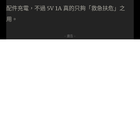
配件充電，不過 5V 1A 真的只夠「救急扶危」之
用。
- 廣告 -