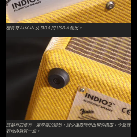
機背有 AUX-IN 及 5V1A 的 USB-A 輸出。
底部有四隻有一定厚度的腳墊，減少播歌時所出現的諧振，令聲音
表現再紮實一些。