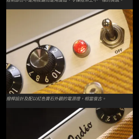
撥桿設計及配以紅色寶石外觀的電源燈，相當復古。