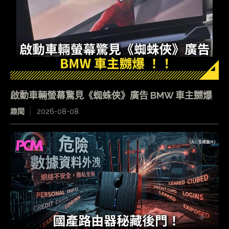
啟動車輛螢幕驚見《蜘蛛俠》廣告 BMW 車主嬲爆
趣聞
2026-08-08