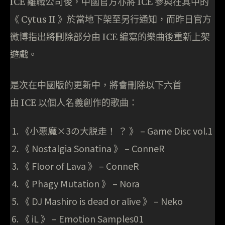
ICE 離職公司後，中國官方亦將 ICE 參與在其中的
《 Cytus II 》於當地下架至另行通知，而昨日官方
微博指出將刪除部分由 ICE 編寫的樂曲後重新上架
遊戲。
是次在中國版的更新中，將會刪除以下六首
由 ICE 以個人名義創作的歌曲：
《小悪魔×3の大脱走！ ？ 》 – Game Disc vol.1
《 Nostalgia Sonatina 》 – ConneR
《 Floor of Lava 》 – ConneR
《 Phagy Mutation 》 – Nora
《 DJ Mashiro is dead or alive 》 – Neko
《 iL 》 – Emotion Samples01