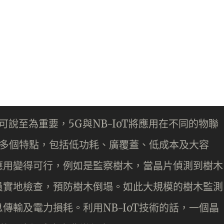
絡可說至為重要，5G與NB-IoT將應用在不同的物聯
輸有多個特點，包括低功耗、廣覆蓋、低成本及大容
應用變得可行，例如是監察樹木，當晶片偵測到樹木
員實地檢查，預防樹木倒塌。如此大規模的樹木監測
傳輸及電力損耗。利用NB-IoT技術的話，一個晶