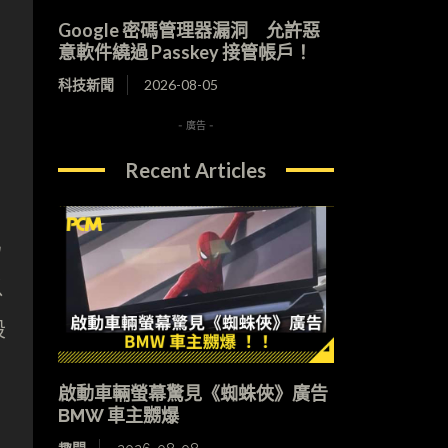
Google 密碼管理器漏洞 允許惡
意軟件繞過 Passkey 接管帳戶！
科技新聞
2026-08-05
- 廣告 -
Recent Articles
為
以
段
啟動車輛螢幕驚見《蜘蛛俠》廣告
BMW 車主嬲爆