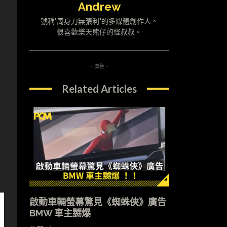
Andrew
號稱"周身刀無張利"的多媒體創作人。
很喜歡樂天熊仔的怪叔叔。
- 廣告 -
Related Articles
啟動車輛螢幕驚見《蜘蛛俠》廣告
BMW 車主嬲爆