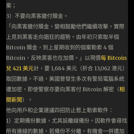
案；
3）不要向黑客繳付贖金。
「向黑客繳付贖金，變相鼓勵他們繼續攻擊。實際
上見到黑客走向猖狂的趨勢。由年初只索取半個
Bitcoin 贖金，到上星期收到的個案勒索 4 個
Bitcoin，反映黑客也在加價。」以現價
每 Bitcoin
兌 421 美元
計，要 1,684 美元（折合 13,062 港元）
取回數據。不過，美國曾發生多次有警局電腦系統
遭加密，即使警察亦要向黑客付 Bitcoin 解密（
相
關新聞
）。
他向用戶和企業建議四招防止惹上勒索軟件：
1）定期備份數據，尤其設離線備份。因軟件會尋找
所有連線的數據，若備份不分離，有機會一併遭加