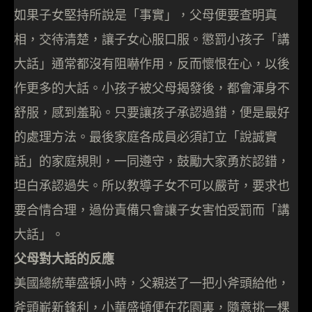
如果子女堅持所說是「事實」，父母便要查明真
相，交待清楚，讓子女心服口服。懲罰小孩子「講
大話」通常都沒有阻嚇作用，反而懷恨在心，以後
作更多的大話。小孩子被父母揭發後，都會渾身不
舒服，感到羞恥。只要讓孩子承認過錯，便是最好
的處理方法。最後家庭各成員必須訂立「說誠實
話」的家庭規則，一同遵守，鼓勵大家勇於認錯，
坦白承認過失。所以教導子女不可以嚴苛，要求也
要合情合理，過份責備只會讓子女害怕受罰而「講
大話」。
父母對大話的反應
美國總統華盛頓小時，父親送了一把小斧頭給他，
斧頭嶄新鋒利，小華盛頓便在花園裏，隨意挑一棵