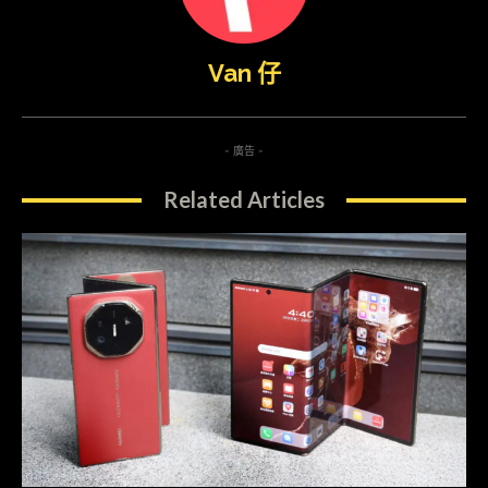
Van 仔
- 廣告 -
Related Articles