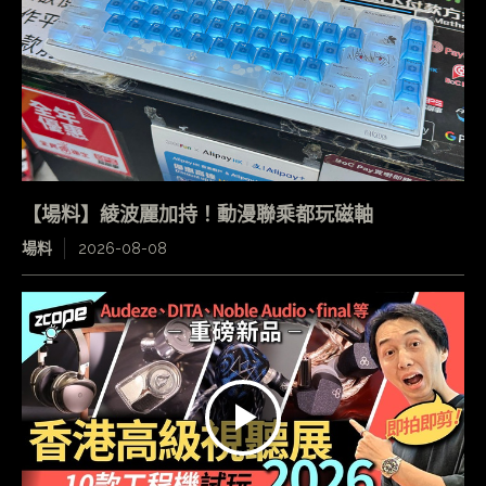
【場料】綾波麗加持！動漫聯乘都玩磁軸
場料
2026-08-08