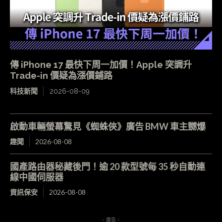
傳 iPhone 17 最快下周一加價！Apple 突調升
Trade-in 價疑為漲價鋪路
科技新聞
2026-08-09
啟動車輛螢幕驚見《蜘蛛俠》廣告 BMW 車主嬲爆
趣聞
2026-08-08
國產路由器秘藏後門！逾 20 款型號每 35 秒自動連
線中國伺服器
資訊保安
2026-08-08
- 廣告 -