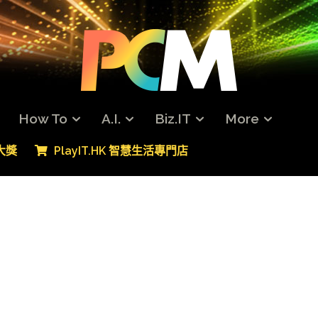
How To
A.I.
Biz.IT
More
專大獎
PlayIT.HK 智慧生活專門店