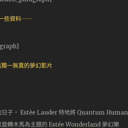
agraph]
Estèe Lauder 特地將 Quantum Human
馬為主題的 Estée Wonderland 夢幻樂