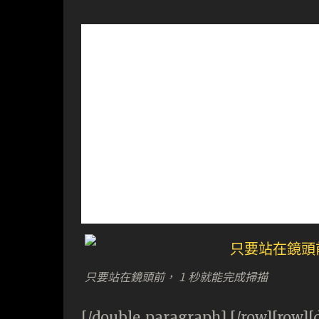
只要站在鏡頭前， 1 秒就能完成掃描
[/double_paragraph] [/row][row]