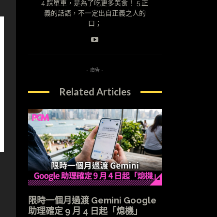
4.踩單車，是為了吃更多美食！ 5.正
義的話語，不一定出自正義之人的
口；
- 廣告 -
Related Articles
限時一個月過渡 Gemini Google
助理確定 9 月 4 日起「熄機」