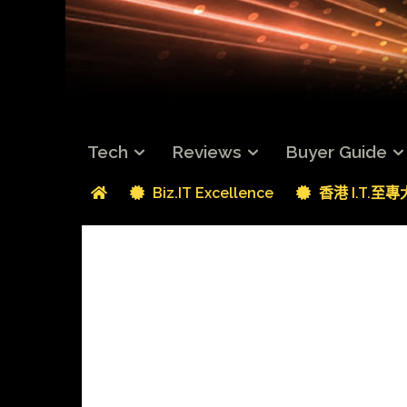
Tech
Reviews
Buyer Guide
Biz.IT Excellence
香港 I.T.至