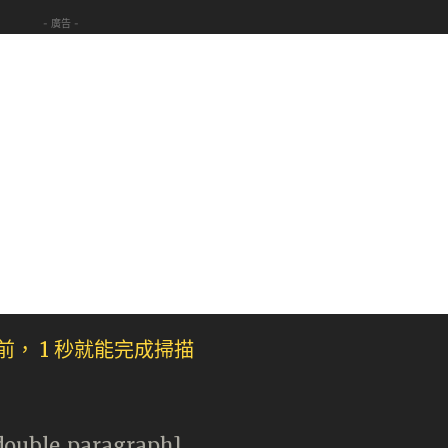
- 廣告 -
[double_paragraph]