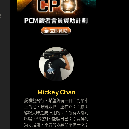
準
Mickey Chan
愛模擬飛行、希望終有一日回到單車
上的宅，眼鏡娘控。座右銘： 1.膽固
醇跟美味是成正比的； 2.所有人都可
以騙，但絕對不能騙自己； 3.賣掉的
貨才是錢，不賣的收藏品不值一文；