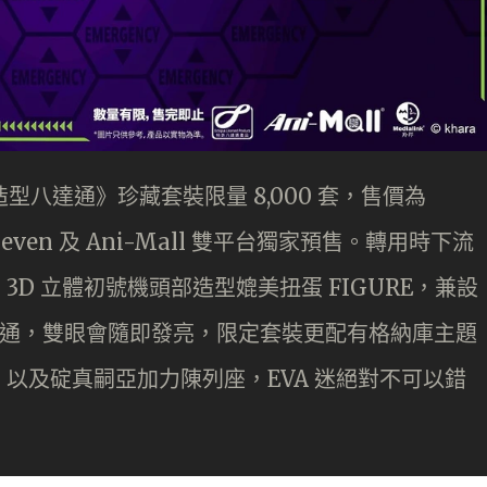
造型八達通》珍藏套裝限量 8,000 套，售價為
-Eleven 及 Ani-Mall 雙平台獨家預售。轉用時下流
D 立體初號機頭部造型媲美扭蛋 FIGURE，兼設
八達通，雙眼會隨即發亮，限定套裝更配有格納庫主題
以及碇真嗣亞加力陳列座，EVA 迷絕對不可以錯