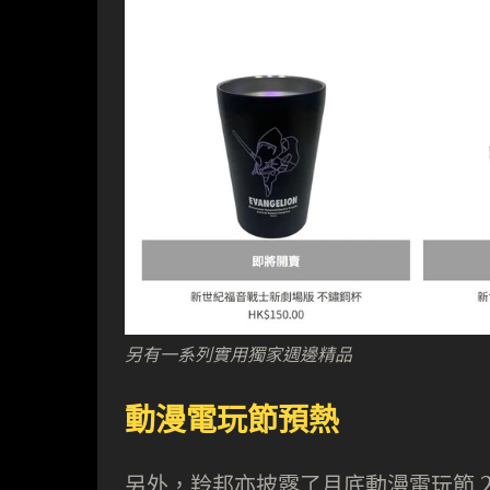
另有一系列實用獨家週邊精品
動漫電玩節預熱
另外，羚邦亦披露了月底動漫電玩節 20