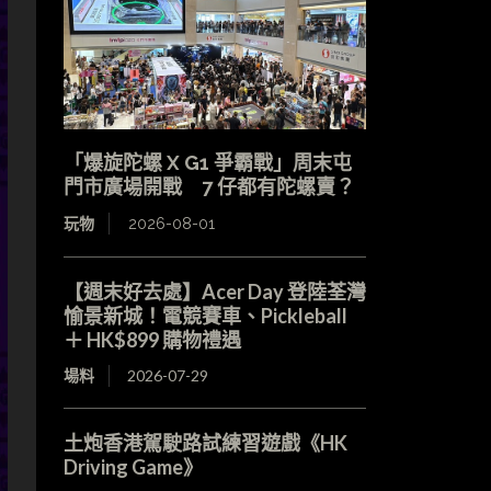
「爆旋陀螺 X G1 爭霸戰」周末屯
門市廣場開戰 7 仔都有陀螺賣？
玩物
2026-08-01
【週末好去處】Acer Day 登陸荃灣
愉景新城！電競賽車、Pickleball
＋ HK$899 購物禮遇
場料
2026-07-29
土炮香港駕駛路試練習遊戲《HK
Driving Game》