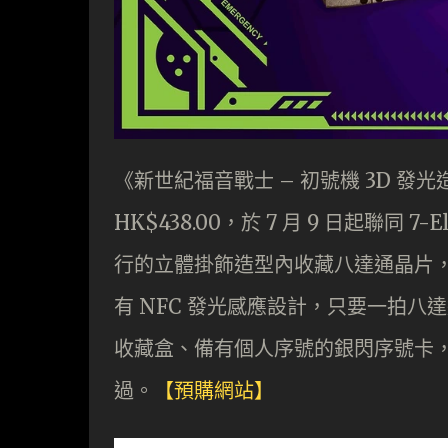
《新世紀福音戰士 – 初號機 3D 發光
HK$438.00，於 7 月 9 日起聯同 7
行的立體掛飾造型內收藏八達通晶片，3
有 NFC 發光感應設計，只要一拍
收藏盒、備有個人序號的銀閃序號卡，
過。
【預購網站】