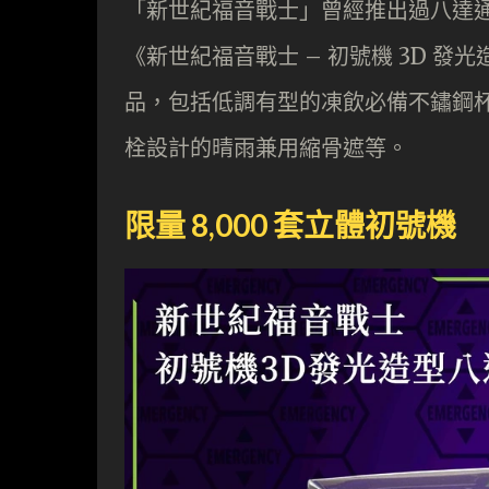
「新世紀福音戰士」曾經推出過八達
《新世紀福音戰士 – 初號機 3D 
品，包括低調有型的凍飲必備不鏽鋼
栓設計的晴雨兼用縮骨遮等。
限量 8,000 套立體初號機