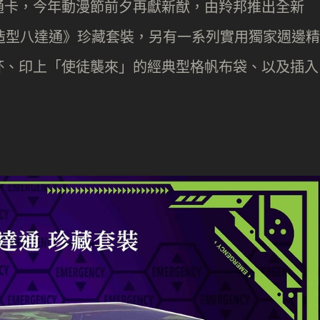
通卡，今年動漫節前夕再獻新猷，由羚邦推出全新
發光造型八達通》珍藏套裝，另有一系列實用獨家週邊精
杯、印上「使徒襲來」的經典型格帆布袋、以及插入