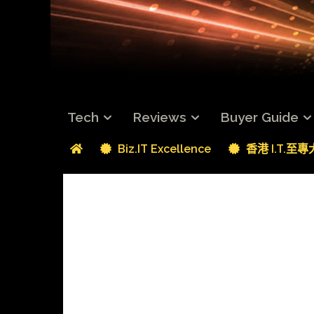
Tech
Reviews
Buyer Guide
Biz.IT Excellence
香港 I.T.至