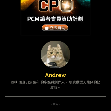
Andrew
號稱"周身刀無張利"的多媒體創作人。 很喜歡樂天熊仔的怪
叔叔。
- 廣告 -