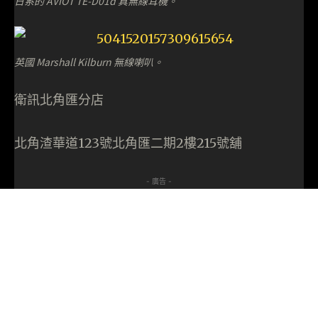
日系的 AVIOT TE-D01d 真無線耳機。
英國 Marshall Kilburn 無線喇叭。
衛訊北角匯分店
北角渣華道123號北角匯二期2樓215號舖
- 廣告 -