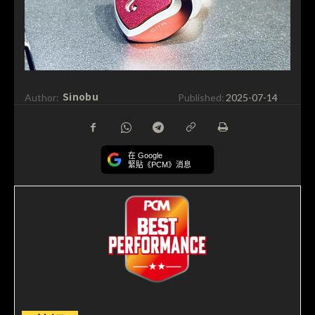
Sinobu
Author:
Published:
2025-07-14
在 Google
緊貼《PCM》消息