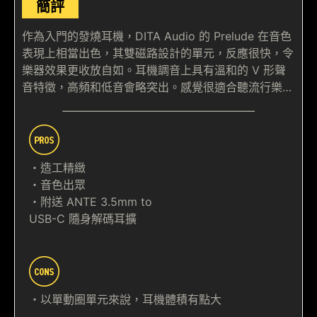
簡評
作為入門的發燒耳機，DITA Audio 的 Prelude 在音色
表現上相當出色，其雙磁路設計的單元，反應很快，令
樂器效果更收放自如。耳機調音上具有溫和的 V 形聲
音特徵，高頻和低音會略突出。感覺很適合聽流行樂…
・造工精緻
・音色出眾
・附送 ANTE 3.5mm to
USB-C 隨身解碼耳擴
・以單動圈單元來說，耳機體積有點大