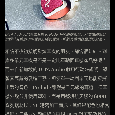
DITA Audi 入門旗艦耳機 Prelude 特別將動圈單元升雙磁路設計，
以提升耳機的功率響應及瞬態響應，能逼真重現各類樂器效果。
相信不少初接觸發燒耳機的朋友，都會很糾結。到
底多單元耳機是不是一定比單動圈耳機產品好呢 ?
而來自新加坡的 DITA Audio 就用行動來證明，憑
著其高超的製造工藝，即使單一動圈單元也能發揮
出眾的音色。Prelude 雖然是千元級的耳機，但耳
機外殼並非使用塑料，而是用整塊航天級的 6000
系列鋁材以 CNC 精密加工而成，其紅銀配色也相當
搶眼。三件式外殼結構亦展現 DITA 對工藝及品質