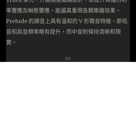
率響應及瞬態響應，能逼真重現各類樂器效果。
Prelude 的調音上具有溫和的 V 形聲音特徵，即低
音和高音頻率略有提升，而中音則保持清晰和現
實。
- 廣告 -