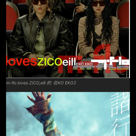
m-flo loves ZICO,eill 的《EKO EKO》