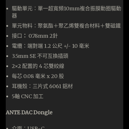
驅動單元：單一超寬頻10mm複合振膜動圈驅動
器
單元物料：聚氨酯＋聚乙烯雙複合材料＋雙磁鐵
接口
：
0.78mm 2針
電纜：端對端 1.2 公尺 +/- 10 毫米
3.5mm SE 不可互換插頭
2×2 配置的 4 芯雙絞線
每芯 0.08 毫米 x 20 股
耳機殼：三片式 6061 鋁材
5軸 CNC 加工
ANTE DAC Dongle
介面：USB-C