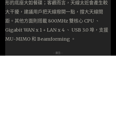
形的底座大如餐碟；客觀而言，天線太近會產生較
大干擾，建議用戶把天線撥開一點，撐大天線間
距。其他方面則搭載 800MHz 雙核心 CPU 、
Gigabit WAN x 1 + LAN x 4 、 USB 3.0 埠，支援
MU-MIMO 和 Beamforming 。
- 廣告 -