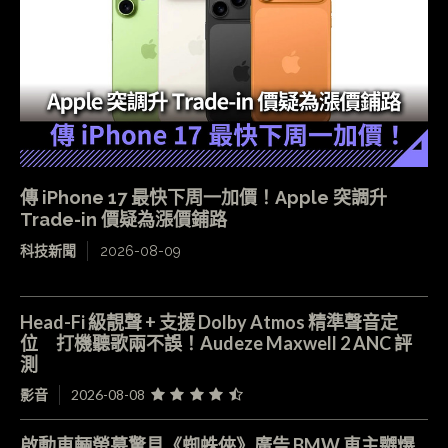
傳 iPhone 17 最快下周一加價！Apple 突調升
Trade-in 價疑為漲價鋪路
科技新聞
2026-08-09
Head-Fi 級靚聲 + 支援 Dolby Atmos 精準聲音定
位 打機聽歌兩不誤！Audeze Maxwell 2 ANC 評
測
影音
2026-08-08
啟動車輛螢幕驚見《蜘蛛俠》廣告 BMW 車主嬲爆