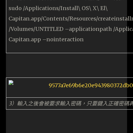
sudo /Applications/Install\ OS\ X\ El\
Capitan.app/Contents/Resources/createinstal
/Volumes/UNTITLED –applicationpath /Applicat
Capitan.app –nointeraction
3）輸入之後會被要求輸入密碼，只要鍵入正確密碼再按