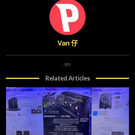
Van 仔
- 廣告 -
Related Articles