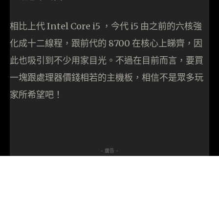
相比上代 Intel Core i5 ，今代 i5 由之前的六核強
化成十二線程，跟前代的 8700 在核心上睇齊，因
此也吸引到不少用家目光。不過在目前而言，要買
一塊跟處理器價錢相若的主機板，相信不是眾多玩
家所希望吧！
- 廣告 -