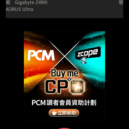
板 Gigabyte Z490I
號
AORUS Ultra