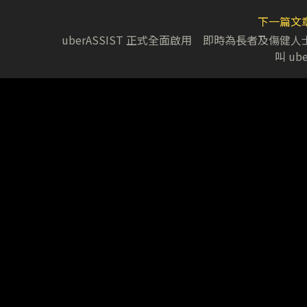
下一篇文
uberASSIST 正式全面啟用 即時為長者及傷健人
叫 ube