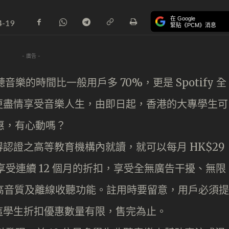
在 Google
4-19
緊貼《PCM》消息
- 廣告 -
聽音樂的時間比一般用戶多 70%，更是 Spotify 全
更盡情享受音樂人生，由即日起，香港的大專學生可
戶優惠，有心動嗎？
認證之高等教育機構內就讀，就可以每月 HK$29
多享受連續 12 個月的折扣，享受全無廣告干擾、無限
擇更高音質及離線收聽功能。註用時要留意，用戶必須提
這學生折扣優惠數量有限，售完為止。