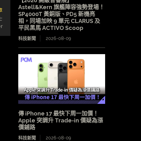
【2026 高級音響展】
Astell&Kern 旗艦陣容強勢登場！
章
SP4000T 黃銅版、PD5 新機亮
士
相，同場加映 9 單元 CLARUS 及
r
平民黑馬 ACTIVO Scoop
科技新聞
2026-08-09
傳 iPhone 17 最快下周一加價！
Apple 突調升 Trade-in 價疑為漲
價鋪路
科技新聞
2026-08-09