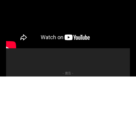
- 廣告 -