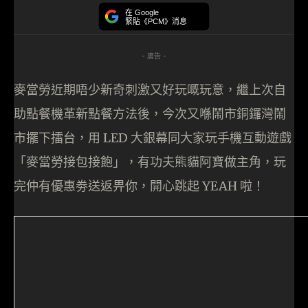
在 Google
緊貼《PCM》消息
- 廣告 -
麥當勞近期唔少新奇刺激又好玩嘅玩意，繼上次自
助點餐機革新點餐方法後，今次又喺鬧市銅鑼灣鬧
市擺下擂台，用 LED 大銀幕同大家玩手機互動遊戲
「麥當勞接包接飽」，有功夫熊貓阿寶做主角，玩
完仲有優惠劵送返畀你，開心跳起 YEAH 啦！