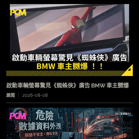
啟動車輛螢幕驚見《蜘蛛俠》廣告 BMW 車主嬲爆
趣聞
2026-08-08