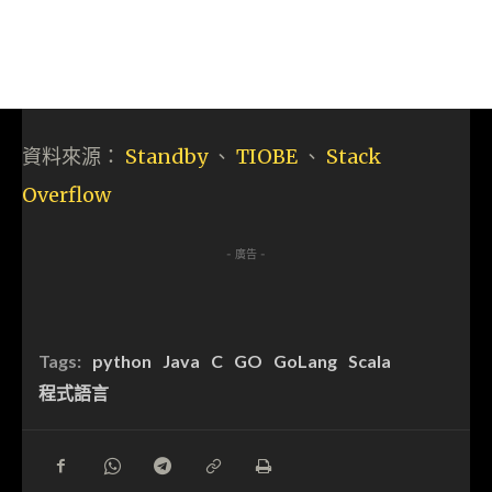
資料來源：
Standby
、
TIOBE
、
Stack
Overflow
- 廣告 -
Tags:
python
Java
C
GO
GoLang
Scala
程式語言