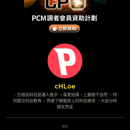
cHLoe
・仍相信科技是讓人進步 ・喜愛拍攝，上鏡極不自然 ・特
別關注科技教育 ・熱愛了解藝術上的科技應用 ・大部分時
間天然呆
- 廣告 -