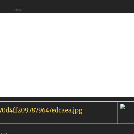
- 廣告 -