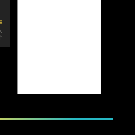
章
人
介