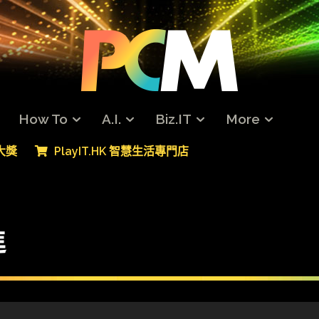
How To
A.I.
Biz.IT
More
專大獎
PlayIT.HK 智慧生活專門店
進