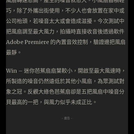
風扇轉速愈高，產生的噪音就愈大。小風扇體積輕
巧，除了外攜出街使用，不少人也會放置在家中或
公司枱頭，若噪音太大或會造成滋擾。今次測試中
把風扇調至最大風力，拍攝時直接收音後透過軟件
Adobe Premiere 的內置音效控制，驗證邊把風扇
最靜。
Win – 迷你芭蕉扇扇葉較小，開啟至最大風速時，
所製造的噪音仍然遠低於其他小風扇，為眾測試對
象之冠。反觀大綠色芭蕉扇卻是五把風扇中噪音分
貝最高的一把，與風力似乎未成正比。
- 廣告 -