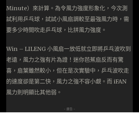
Minute）來計算。為令風力強度形象化，今次測
試利用乒乓球，試試小風扇調較至最強風力時，需
要多少時間吹走乒乓球，比拼風力強度。
Win – LILENG 小風扇一放低就立即將乒乓波吹到
老遠，風力之強有片為證！迷你芭蕉扇反而有驚
喜，扇葉雖然較小，但在是次實驗中，乒乓波吹走
的速度卻是第二快，風力之強不容小覷。而 iFAN
風力則明顯比其他弱。
- 廣告 -