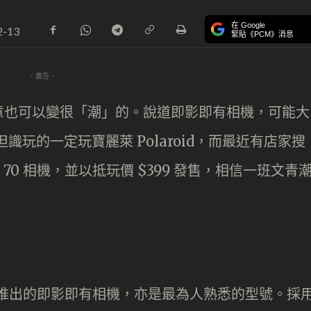
在 Google
2-13
緊貼《PCM》消息
- 廣告 -
意也可以變很「潮」的。說道即影即有相機，可能大
 系列，但識玩的一定玩寶麗萊 Polaroid，而最近有店家搜
 SX 70 相機，並以抵玩價 $399 發售，相信一班文青
 1972 年推出的即影即有相機，亦是最為人熟悉的型號。採