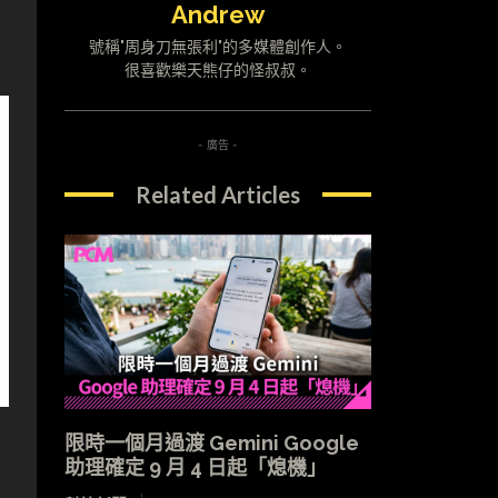
Andrew
號稱"周身刀無張利"的多媒體創作人。
很喜歡樂天熊仔的怪叔叔。
- 廣告 -
Related Articles
限時一個月過渡 Gemini Google
助理確定 9 月 4 日起「熄機」