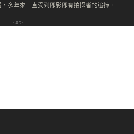
覺，多年來一直受到即影即有拍攝者的追捧。
- 廣告 -