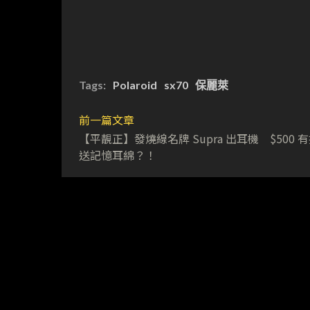
Tags:
Polaroid
sx70
保麗萊
前一篇文章
【平靚正】發燒線名牌 Supra 出耳機 $500 
送記憶耳綿？！