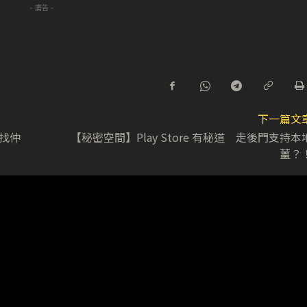
- 廣告 -
下一篇文
有找仲
【秘密空間】Play Store 有秘道 走後門支持本
薑？