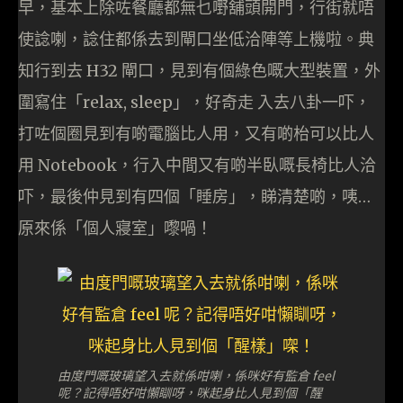
早，基本上除咗餐廳都無乜嘢舖頭開門，行街就唔
使諗喇，諗住都係去到閘口坐低洽陣等上機啦。典
知行到去 H32 閘口，見到有個綠色嘅大型裝置，外
圍寫住「relax, sleep」，好奇走 入去八卦一吓，
打咗個圈見到有啲電腦比人用，又有啲枱可以比人
用 Notebook，行入中間又有啲半臥嘅長椅比人洽
吓，最後仲見到有四個「睡房」，睇清楚啲，咦…
原來係「個人寢室」嚟喎！
由度門嘅玻璃望入去就係咁喇，係咪好有監倉 feel
呢？記得唔好咁懶瞓呀，咪起身比人見到個「醒