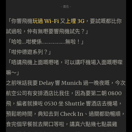
- 廣告 -
「你響飛機
玩過 Wi-Fi
又
上埋 3G
，要試嘅都比你
試過啦，仲有無嘢要響飛機試先？」
「哈哈…咁梗係………………無啦！」
「咁仲德遊系列？」
「唔講飛機上面嘅嘢啫，可以講吓機場入面嘅嘢㗎
嘛～」
之前咪話我要 Delay 響 Munich 過一晚夜嘅，今次
航空公司有安排酒店比我住，因為要第二朝 0800
飛，編者就揀咗 0530 坐 Shuttle 響酒店去機場，
預鬆啲時間，典知去到 Check In、過關都勁暢順，
食完個早餐就去閘口等啦，講真六點幾七點晨雞