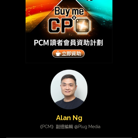
Alan Ng
《PCM》副總編輯 @Plug Media