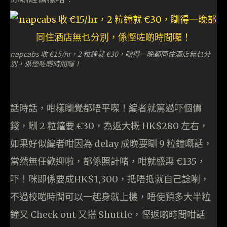
napcabs 收 €15/hr，2 粒鐘就 €30，瞓得一晚都同住酒店無乜分
別，係慳咗啲時間囉！
話時話，咁樣瞓覺都唔平㗎！編者就篤過吓個價
錢，瞓 2 粒鐘要 €30，為返大概 HK$280 左右，
如果好似編者咁因為 delay 成晚要瞓 9 粒鐘嘅話，
當然無任歡迎啦，都係照計啫，咁就盛惠 €135，
吓！咪即係要成HK$1,300，抵唔抵就自己諗喇，
不過校啱時間可以一起身就上機，唔使預多大半粒
鐘又 Check out 又搭 Shuttle，慳返啲時間咁話