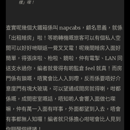
樣」㗎！
查實呢幾個大鐵箱係叫 napcabs，顧名思義，就係
「出租睡房」啦！等啲轉機嘅旅客可以有個私人空
間可以好好哋瞓返一覺叉叉電！呢幾間睡房入面好
簡單，得張床啦、枱啦、鏡啦，仲有電掣、LAN 同
送支水過你，編者就覺得有啲監倉 feel 就真！而房
門係有鎖嘅，唔驚會比人入到嚟，反而係要唔好介
意度門有塊大玻璃，可以望通成間房就得喇，咁都
係嘅，成間密室嘅話，唔知啲人會響入面做乜㗎
嘛，仲有萬一入面有咩事，外面都望到入去，唔會
有事都無人知囉！編者就只係擔心咁啱會比人見到
你瞓醒個樣啫！