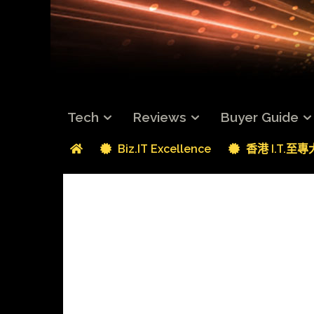
Tech
Reviews
Buyer Guide
Biz.IT Excellence
香港 I.T.至