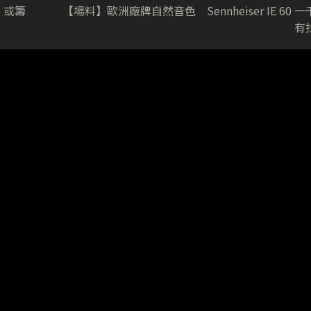
d 或籌
【場料】歐洲廠牌自然音色 Sennheiser IE 60 一
有