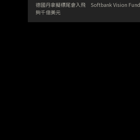
德國丹拿擬標尾會入飛 Softbank Vision Fun
夠千億美元