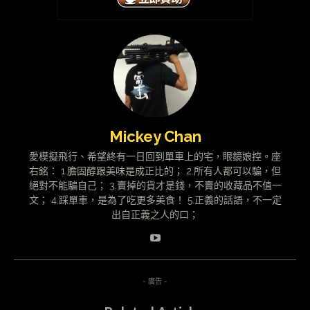
Mickey Chan
愛模擬飛行、希望終有一日回到單車上的宅，眼鏡娘控。座
右銘： 1.膽固醇跟美味是成正比的； 2.所有人都可以騙，但
絕對不能騙自己； 3.賣掉的貨才是錢，不賣的收藏品不值一
文； 4.踩單車，是為了吃更多美食！ 5.正義的話語，不一定
出自正義之人的口；
- 廣告 -