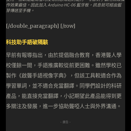
作效果最佳，因此加入 Arduino HC-06 藍牙板，訊息就可經由藍
芽傳送至手機。
[/double_paragraph] [/row]
科技助手語破隔駭
早前有報導指出，由於提倡融合教育，香港聾人學
校僅餘一間，手語推廣較從前更困難。雖然學校已
製作《啟聾手語視像字典》，但該工具較適合作為
學習單詞，並不適合充當翻譯。同學們設計的科研
產品，能直接充當翻譯，小記期望此產品能得到更
多關注及發展，進一步協助聾啞人士與外界溝通。
- 廣告 -