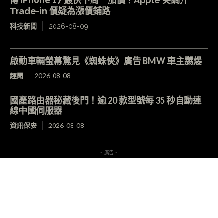
傳 iPhone 17 最快下周一加價！Apple 突調升
Trade-in 價疑為漲價鋪路
科技新聞
2026-08-09
啟動車輛螢幕驚見《蜘蛛俠》廣告 BMW 車主嬲爆
趣聞
2026-08-08
國產路由器秘藏後門！逾 20 款型號每 35 秒自動連
線中國伺服器
資訊保安
2026-08-08
- 廣告 -