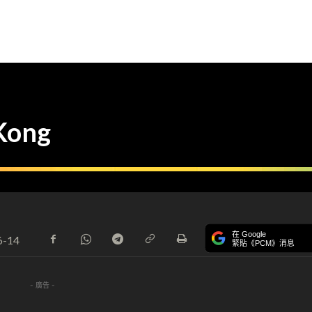
Kong
在 Google
6-14
緊貼《PCM》消息
- 廣告 -