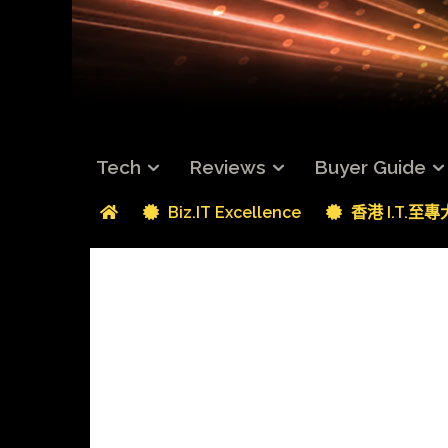
Tech
Reviews
Buyer Guide
Biz.IT Excellence
香港 I.T.至