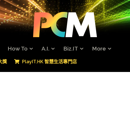
How To
A.I.
Biz.IT
More
專大獎
PlayIT.HK 智慧生活專門店