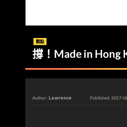
觀點
撐！Made in Hong 
Lawrence
2017-0
Author:
Published: