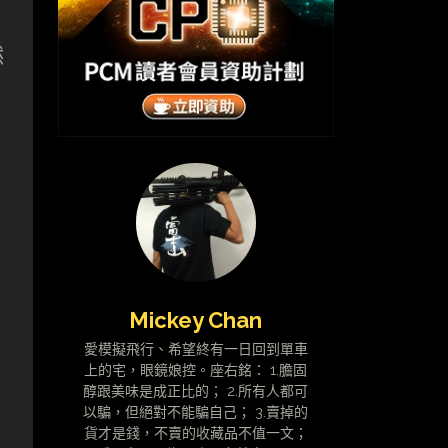
然
Mickey Chan
愛模擬飛行、希望終有一日回到單車
上的宅，眼鏡娘控。座右銘： 1.膽固
醇跟美味是成正比的； 2.所有人都可
以騙，但絕對不能騙自己； 3.賣掉的
貨才是錢，不賣的收藏品不值一文；