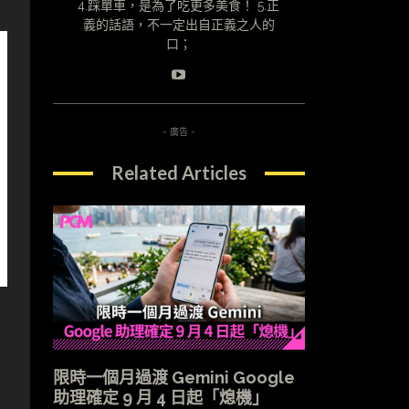
4.踩單車，是為了吃更多美食！ 5.正
義的話語，不一定出自正義之人的
口；
- 廣告 -
Related Articles
限時一個月過渡 Gemini Google
助理確定 9 月 4 日起「熄機」