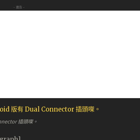
- 廣告 -
nnector 插頭㗎。
agraph]