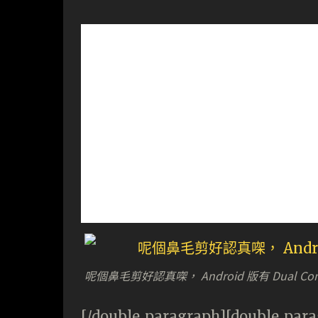
呢個鼻毛剪好認真㗎， Android 版有 Dual Co
[/double_paragraph][double_par