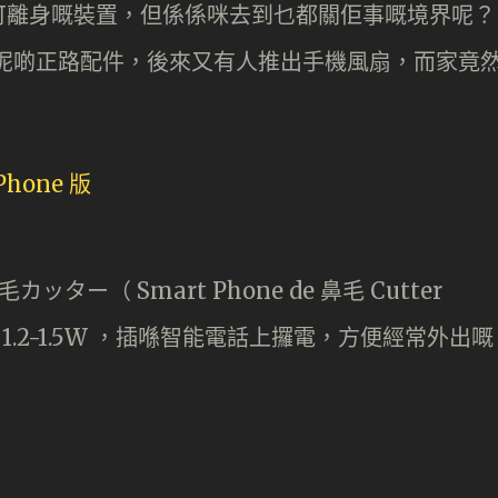
可離身嘅裝置，但係係咪去到乜都關佢事嘅境界呢？
描器呢啲正路配件，後來又有人推出手機風扇，而家竟
ッター（ Smart Phone de 鼻毛 Cutter
 1.2-1.5W ，插喺智能電話上攞電，方便經常外出嘅