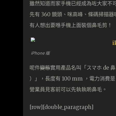
雖然知道而家手機已經成為咗大家不
先有 360 鏡頭、咪高峰、條碼掃
有人想出要喺手機上面裝個鼻毛剪！
iPhone 版
呢件
變態
實用產品名叫「スマホ de 鼻毛カ
）」，長度有 100 mm ，電力消費是
營業員見客前可以先執執啲鼻毛。
[row][double_paragraph]