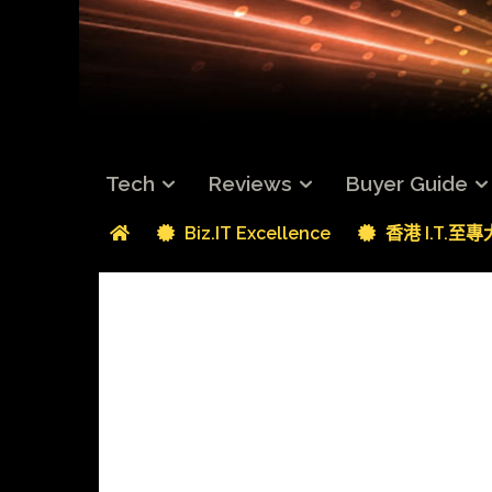
Tech
Reviews
Buyer Guide
Biz.IT Excellence
香港 I.T.至