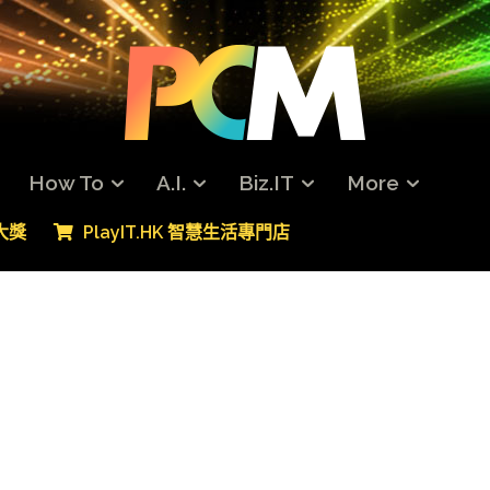
How To
A.I.
Biz.IT
More
專大獎
PlayIT.HK 智慧生活專門店