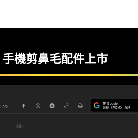
？手機剪鼻毛配件上市
在 Google
1-22
緊貼《PCM》消息
- 廣告 -