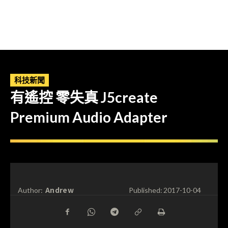
科技新聞
有遙控 零失真 J5create
Premium Audio Adapter
Andrew
Author:
Published:
2017-10-04