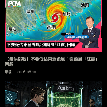
【氣候挑戰】不要低估東登颱風：強颱風「紅霞」
回顧
環境
2026-08-10