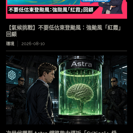
【氣候挑戰】不要低估東登颱風：強颱風「紅霞」
回顧
環境
2026-08-10