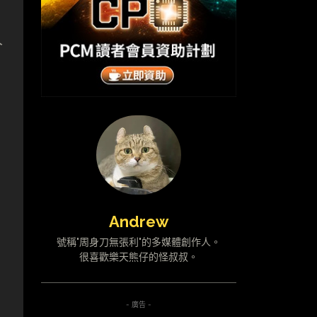
人
Andrew
號稱"周身刀無張利"的多媒體創作人。
很喜歡樂天熊仔的怪叔叔。
- 廣告 -