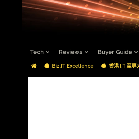
Tech
Reviews
Buyer Guide
Biz.IT Excellence
香港 I.T.至